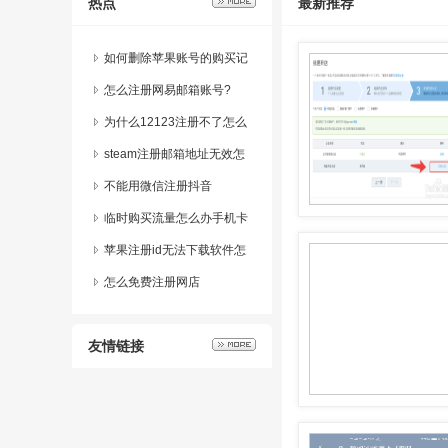
热点
最新推荐
如何删除苹果账号的购买记
录
怎么注册网易邮箱账号?
为什么12123注册不了怎么
办
steam注册邮箱地址无效怎
么办
不能用微信注册抖音
临时购买流量怎么办手机卡
苹果注册id无法下载软件怎
么办
怎么免费注册网店
友情链接