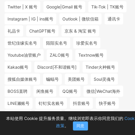
Twitter | X 账号
Google|Gmail 账号
Tik-Tok | TK账号
Instagram | IG | ins账号
Outlook | 微软信箱
通讯卡
礼品卡
ChatGPT账号
京东 & 淘宝 账号
世纪佳缘实名号
陌陌实名号
珍爱实名号
Youtube油管账户
ZALO账号
Textnow账号
Kakao账号
Discord[不和谐账号]
Tinder火种账号
搜狐自媒体账号
蝙蝠号
美团账号
Soul灵魂号
BOSS直聘
闲鱼账号
QQ账号
微信|WeChat海外
LINE濑账号
钉钉实名账号
抖音账号
快手账号
探探实名号
小红书账号
百度账号
微博账号
本站使用 Cookie 提升服务质量。继续浏览即表示你同意我们的
Cook
政策
。
同意
首页
分类
购物车
消息
我的
₮12.80
₮0.30